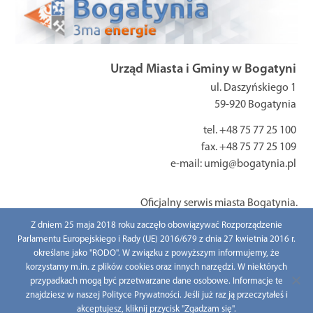
Urząd Miasta i Gminy w Bogatyni
ul. Daszyńskiego 1
59-920 Bogatynia
tel. +48 75 77 25 100
fax. +48 75 77 25 109
e-mail: umig@bogatynia.pl
Oficjalny serwis miasta Bogatynia.
Z dniem 25 maja 2018 roku zaczęło obowiązywać Rozporządzenie
Parlamentu Europejskiego i Rady (UE) 2016/679 z dnia 27 kwietnia 2016 r.
określane jako "RODO". W związku z powyższym informujemy, że
All right reserved / Wszelkie prawa zastrzeżone © 2021 www.bogatynia.pl
korzystamy m.in. z plików cookies oraz innych narzędzi. W niektórych
przypadkach mogą być przetwarzane dane osobowe. Informacje te
znajdziesz w naszej Polityce Prywatności. Jeśli już raz ją przeczytałeś i
akceptujesz, kliknij przycisk "Zgadzam się".