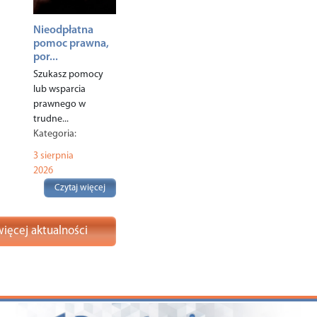
Nieodpłatna
pomoc prawna,
por...
Szukasz pomocy
lub wsparcia
prawnego w
trudne...
Kategoria:
Komunikaty
,
3 sierpnia
Polecane
,
Rodzina
,
2026
Czytaj więcej
ięcej aktualności