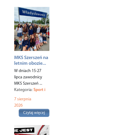
MKS Szerszeń na
letnim obozie...
W dniach 15-27
lipca zawodnicy
MKS Szerszeń ...
Kategoria:
Sport i
rekreacja
,
7 sierpnia
2026
Czytaj więcej