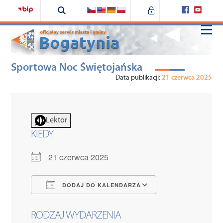
Sportowa Noc Świętojańska
Home
Data publikacji:
21 czerwca 2025
Samorząd
Lektor
Urząd
KIEDY
21 czerwca 2025
Bogatynia
DODAJ DO KALENDARZA
Fundusze zewnętrzne
Pobierz ICS
Kalendarz Goo
RODZAJ WYDARZENIA
Środowisko