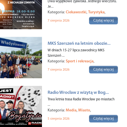
Dwa wyjątkowe zjawiska. Jednego wieczoru.
Je...
Kategoria:
Ciekawostki
,
Turystyka
,
Czytaj więcej
7 sierpnia 2026
MKS Szerszeń na letnim obozie...
W dniach 15-27 lipca zawodnicy MKS
Szerszeń ...
Kategoria:
Sport i rekreacja
,
Czytaj więcej
7 sierpnia 2026
Radio Wrocław z wizytą w Bog...
Trwa letnia trasa Radia Wrocław po miastach
...
Kategoria:
Media
,
Miasto
,
Czytaj więcej
5 sierpnia 2026