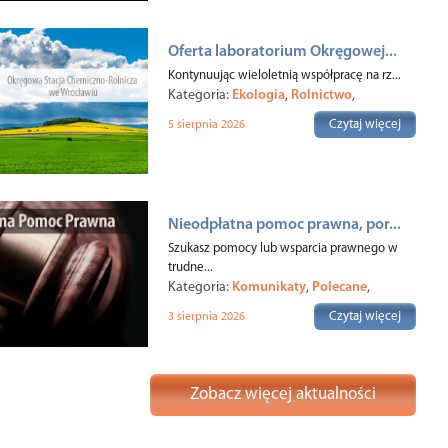
Oferta laboratorium Okręgowej...
Kontynuując wieloletnią współpracę na rz...
Kategoria:
Ekologia
,
Rolnictwo
,
Czytaj więcej
5 sierpnia 2026
Nieodpłatna pomoc prawna, por...
Szukasz pomocy lub wsparcia prawnego w
trudne...
Kategoria:
Komunikaty
,
Polecane
,
Rodzina
,
Czytaj więcej
3 sierpnia 2026
Zobacz więcej aktualności