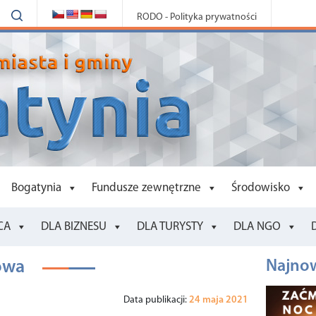
RODO - Polityka prywatności
Bogatynia
Fundusze zewnętrzne
Środowisko
CA
DLA BIZNESU
DLA TURYSTY
DLA NGO
owa
Najnow
Data publikacji:
24 maja 2021