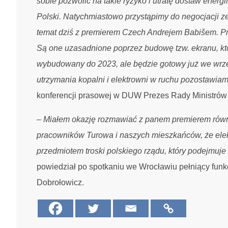
sobie pozwolić na takie ryzyko i utratę dostaw energ
Polski. Natychmiastowo przystąpimy do negocjacji z
temat dziś z premierem Czech Andrejem Babišem. 
Są one uzasadnione poprzez budowę tzw. ekranu, kt
wybudowany do 2023, ale będzie gotowy już we wrze
utrzymania kopalni i elektrowni w ruchu pozostawia
konferencji prasowej w DUW Prezes Rady Ministrów
– Miałem okazję rozmawiać z panem premierem równ
pracowników Turowa i naszych mieszkańców, że elekt
przedmiotem troski polskiego rządu, który podejmuje 
powiedział po spotkaniu we Wrocławiu pełniący funk
Dobrołowicz.