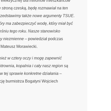
ii elektrycznej dla milionów mieszkańców
e stroną czeską, będę rozmawiał na ten
Przedstawimy także nowe argumenty TSUE.
óry ma zabezpieczyć wodę, który miał być
śniu tego roku. Nasze stanowisko
my niezmienne
– powiedział podczas
 Mateusz Morawiecki.
ież w cztery oczy i mogę zapewnić
rownia, kopalnia i cały nasz region są
w tej sprawie konkretne działania
–
cję burmistrza Bogatyni Wojciech