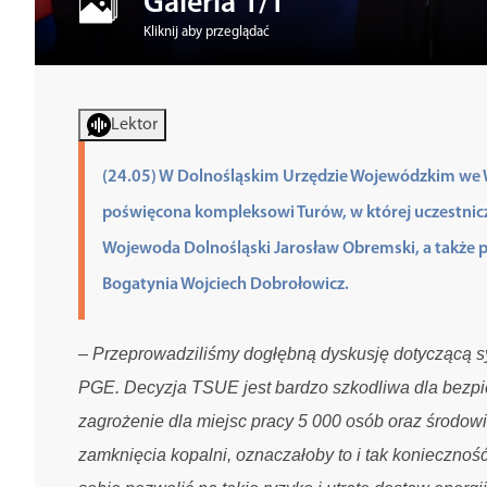
Galeria 1/1
Kliknij aby przeglądać
Lektor
(24.05) W Dolnośląskim Urzędzie Wojewódzkim we W
poświęcona kompleksowi Turów, w której uczestnic
Wojewoda Dolnośląski Jarosław Obremski, a także p
Bogatynia Wojciech Dobrołowicz.
– Przeprowadziliśmy dogłębną dyskusję dotyczącą s
PGE. Decyzja TSUE jest bardzo szkodliwa dla bezpi
zagrożenie dla miejsc pracy 5 000 osób oraz środowi
zamknięcia kopalni, oznaczałoby to i tak konieczn