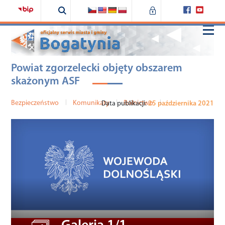
Powiat zgorzelecki objęty obszarem
Home
skażonym ASF
Samorząd
Bezpieczeństwo
|
Komunikaty
|
Rolnictwo
|
Data publikacji:
25 października 2021
Urząd
Bogatynia
Fundusze zewnętrzne
Środowisko