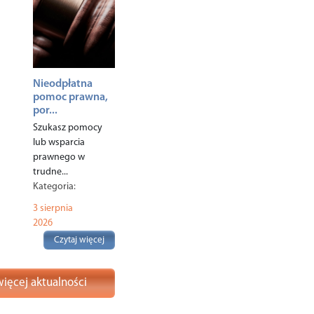
Nieodpłatna
pomoc prawna,
por...
Szukasz pomocy
lub wsparcia
prawnego w
trudne...
Kategoria:
Komunikaty
,
3 sierpnia
Polecane
,
Rodzina
,
2026
Czytaj więcej
ięcej aktualności