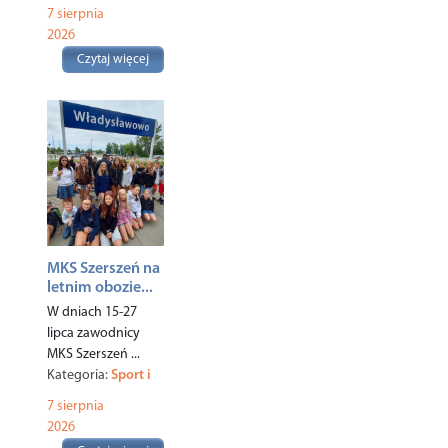
Ciekawostki
,
7 sierpnia
Turystyka
,
2026
Czytaj więcej
MKS Szerszeń na
letnim obozie...
W dniach 15-27
lipca zawodnicy
MKS Szerszeń ...
Kategoria:
Sport i
rekreacja
,
7 sierpnia
2026