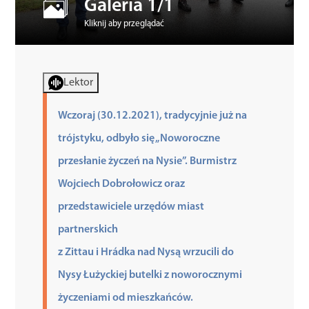
Galeria 1/1
Kliknij aby przeglądać
Kultura
Sport
Lektor
Wczoraj (30.12.2021), tradycyjnie już na
Edukacja
trójstyku, odbyło się „Noworoczne
przesłanie życzeń na Nysie”. Burmistrz
Wojciech Dobrołowicz oraz
przedstawiciele urzędów miast
partnerskich
z Zittau i Hrádka nad Nysą wrzucili do
Nysy Łużyckiej butelki z noworocznymi
życzeniami od mieszkańców.