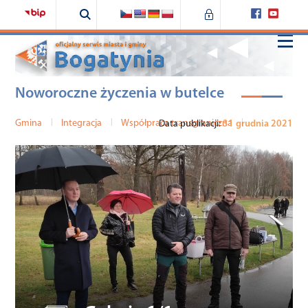
Noworoczne życzenia w butelce
Home
Gmina
|
Integracja
|
Współpraca transgraniczna
|
Data publikacji:
31 grudnia 2021
Samorząd
Urząd
Bogatynia
Fundusze zewnętrzne
Środowisko