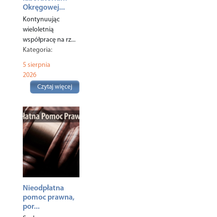
Okręgowej...
Kontynuując
wieloletnią
współpracę na rz...
Kategoria:
Ekologia
,
5 sierpnia
Rolnictwo
,
2026
Czytaj więcej
Nieodpłatna
pomoc prawna,
por...