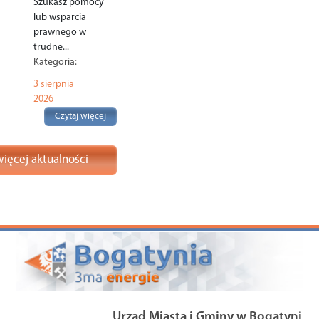
Szukasz pomocy
lub wsparcia
prawnego w
trudne...
Kategoria:
Komunikaty
,
3 sierpnia
Polecane
,
Rodzina
,
2026
Czytaj więcej
ięcej aktualności
Urząd Miasta i Gminy w Bogatyni