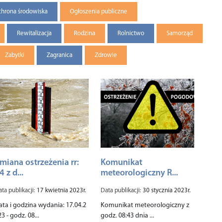
hrona środowiska
Ogłoszenia publiczne
Rewitalizacja
Rodzina
Rolnictwo
Samorząd
Zabytki
Zagranica
Zdrowie
miana ostrzeżenia rr:
Komunikat
4 z d...
meteorologiczny R...
ta publikacji:
17 kwietnia 2023r.
Data publikacji:
30 stycznia 2023r.
ata i godzina wydania: 17.04.2
Komunikat meteorologiczny z
3 - godz. 08...
godz. 08:43 dnia ...