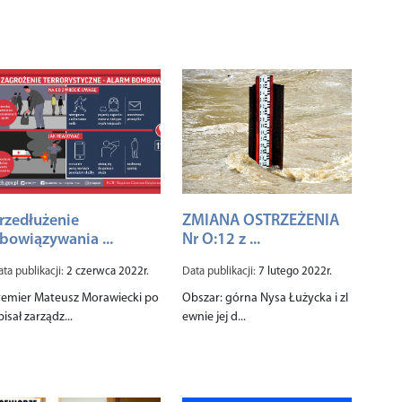
rzedłużenie
ZMIANA OSTRZEŻENIA
bowiązywania ...
Nr O:12 z ...
ta publikacji:
2 czerwca 2022r.
Data publikacji:
7 lutego 2022r.
remier Mateusz Morawiecki po
Obszar: górna Nysa Łużycka i zl
pisał zarządz...
ewnie jej d...