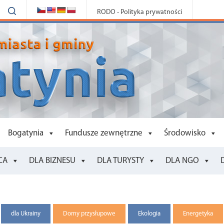
RODO - Polityka prywatności
Bogatynia
Fundusze zewnętrzne
Środowisko
CA
DLA BIZNESU
DLA TURYSTY
DLA NGO
dla Ukrainy
Domy przysłupowe
Ekologia
Energetyka