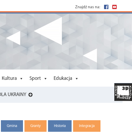
Znajdź nas na:
Kultura
Sport
Edukacja
DLA UKRAINY
Gmina
Granty
Historia
Integracja