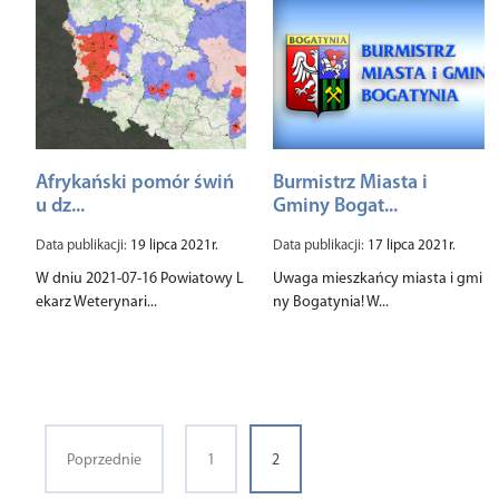
Afrykański pomór świń
Burmistrz Miasta i
u dz...
Gminy Bogat...
Data publikacji:
19 lipca 2021r.
Data publikacji:
17 lipca 2021r.
W dniu 2021-07-16 Powiatowy L
Uwaga mieszkańcy miasta i gmi
ekarz Weterynari...
ny Bogatynia! W...
Poprzednie
1
2