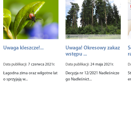
Uwaga kleszcze!...
Uwaga! Okresowy zakaz
S
wstępu ...
r
Data publikacji:
7 czerwca 2021r.
Data publikacji:
24 maja 2021r.
Da
Łagodna zima oraz wilgotne lat
Decyzja nr 12/2021 Nadleśnicze
S
o sprzyjają w...
go Nadleśnict...
e