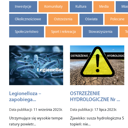
Inwestycje
Komunikaty
Kultura
Media
Mia
Okolicznościowe
Ostrzeżenia
Oświata
Polecane
Społeczeństwo
Sport i rekreacja
Stowarzyszenia
T
Legionelloza –
OSTRZEŻENIE
zapobiega...
HYDROLOGICZNE Nr ...
Data publikacji:
11 września 2023r.
Data publikacji:
17 lipca 2023r.
Utrzymujące się wysokie tempe
Zjawisko: susza hydrologiczna S
ratury powietr...
topień: nie...