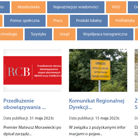
sto
Mundurówka
Najważniejsze wiadomości
NGO
Oc
Pomoc społeczna
Praca
Produkt lokalny
Profilaktyka
echnologia
Turystyka
Urząd
Współpraca transgraniczna
Przedłużenie
Komunikat Regionalnej
Z
obowiązywania ...
Dyrekcji...
5
Data publikacji:
31 maja 2023r.
Data publikacji:
15 maja 2023r.
Da
Premier Mateusz Morawiecki po
W związku z pozyskanymi infor
D
dpisał zarządz...
macjami o pojaw...
02