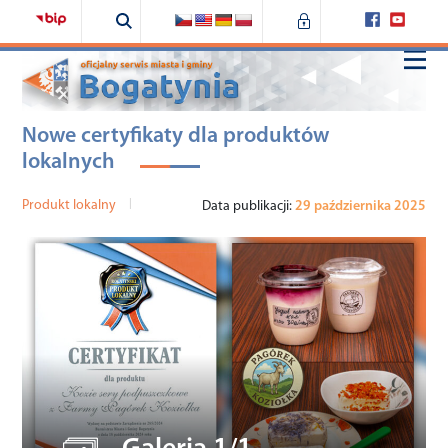
Nowe certyfikaty dla produktów
Home
lokalnych
Samorząd
Produkt lokalny
|
Data publikacji:
29 października 2025
Urząd
Bogatynia
Fundusze zewnętrzne
Środowisko