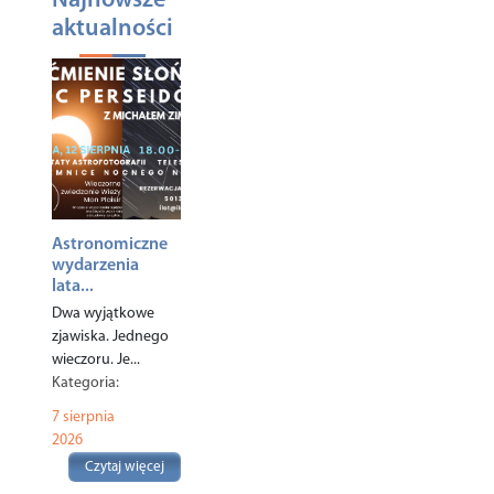
Najnowsze
aktualności
Astronomiczne
wydarzenia
lata...
Dwa wyjątkowe
zjawiska. Jednego
wieczoru. Je...
Kategoria:
Ciekawostki
,
7 sierpnia
Turystyka
,
2026
Czytaj więcej