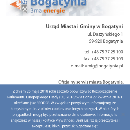
Urząd Miasta i Gminy w Bogatyni
ul. Daszyńskiego 1
59-920 Bogatynia
tel. +48 75 77 25 100
fax. +48 75 77 25 109
e-mail: umig@bogatynia.pl
Oficjalny serwis miasta Bogatynia.
Z dniem 25 maja 2018 roku zaczęło obowiązywać Rozporządzenie
Parlamentu Europejskiego i Rady (UE) 2016/679 z dnia 27 kwietnia 2016 r.
określane jako "RODO". W związku z powyższym informujemy, że
All right reserved / Wszelkie prawa zastrzeżone © 2021 www.bogatynia.pl
korzystamy m.in. z plików cookies oraz innych narzędzi. W niektórych
przypadkach mogą być przetwarzane dane osobowe. Informacje te
znajdziesz w naszej Polityce Prywatności. Jeśli już raz ją przeczytałeś i
akceptujesz, kliknij przycisk "Zgadzam się".