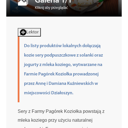
Galeria 1/1
Kliknij aby przeglądać
Kultura
Lektor
Sport
Do listy produktów lokalnych dołączają
Edukacja
kozie sery podpuszczkowe z solanki oraz
jogurty z mleka koziego, wytwarzane na
Farmie Pagórek Koziołka prowadzonej
przez Annę i Damiana Kuźniewskich w
miejscowości Działoszyn.
Sery z Farmy Pagórek Koziołka powstają z
mleka koziego przy użyciu naturalnej