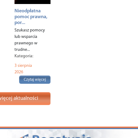
Nieodpłatna
pomoc prawna,
por...
Szukasz pomocy
lub wsparcia
prawnego w
trudne...
Kategoria:
Komunikaty
,
3 sierpnia
Polecane
,
Rodzina
,
2026
Czytaj więcej
ięcej aktualności